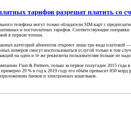
латных тарифов разрешат платить со сч
льного телефона могут только обладатели SIM-карт с предоплатн
поративных и постоплатных тарифов. Соответствующие поправки 
мой в первом чтении.
анных категорий абонентов откроют лишь три вида платежей — з
ых номеров смогут воспользоваться услугой только в том случа
акций на одни и те же реквизиты пользователям больше не надо
мпанию J’son & Partners, только за первое полугодие 2015 год
примерно 29 % в год к 2019 году его объём превысит 850 млрд ру
х приложениях банков и электронных кошельков.