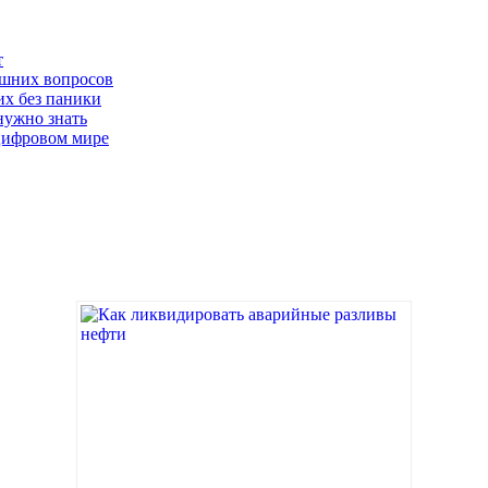
т
лишних вопросов
их без паники
нужно знать
цифровом мире