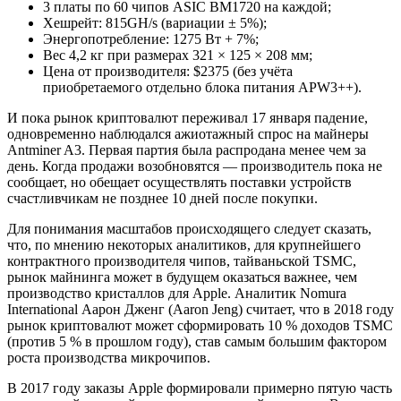
3 платы по 60 чипов ASIC BM1720 на каждой;
Хешрейт: 815GH/s (вариации ± 5%);
Энергопотребление: 1275 Вт + 7%;
Вес 4,2 кг при размерах 321 × 125 × 208 мм;
Цена от производителя: $2375 (без учёта
приобретаемого отдельно блока питания APW3++).
И пока рынок криптовалют переживал 17 января падение,
одновременно наблюдался ажиотажный спрос на майнеры
Antminer A3. Первая партия была распродана менее чем за
день. Когда продажи возобновятся — производитель пока не
сообщает, но обещает осуществлять поставки устройств
счастливчикам не позднее 10 дней после покупки.
Для понимания масштабов происходящего следует сказать,
что, по мнению некоторых аналитиков, для крупнейшего
контрактного производителя чипов, тайваньской TSMC,
рынок майнинга может в будущем оказаться важнее, чем
производство кристаллов для Apple. Аналитик Nomura
International Аарон Дженг (Aaron Jeng) считает, что в 2018 году
рынок криптовалют может сформировать 10 % доходов TSMC
(против 5 % в прошлом году), став самым большим фактором
роста производства микрочипов.
В 2017 году заказы Apple формировали примерно пятую часть