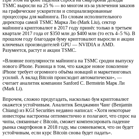
TSMC выросли на 25 % — во многом из-за увлечения заказов
на графические ускорители и специализированные
процессоры для майнинга. По словам исполнительного
директора самой TSMC Марка Лю (Mark Liu), сектор
майнинга криптовалют в 2017 году принёс только в третьем
квартале 2017 года от $350 млн до $400 млн (то есть 4–5 %). В
прошлом году благодаря буму криптовалют выросли и акции
ключевых производителей GPU — NVIDIA и AMD.
Разумеется, растут и акции TSMC.
«Влияние популярности майнинга на TSMC сродни выпуску
нового iPhone. Разница в том, что каждое новое поколение
iPhone требует огромного объёма новаций и маркетинговых
усилий. А вклад Bitcoin происходит автоматически», —
считает аналитик компании Sanford C. Bernstein Марк Ли
(Mark Li).
Впрочем, сложно предугадать, насколько бум криптовалют
окажется устойчивым. Аналитик Бенджамин Чанг (Benjamin
Chiang) из KGI Securities недавно написал: «Хотя некоторые
инвесторы настроены оптимистично и полагают, что спрос на
чипы, связанные с Bitcoin, сможет компенсировать падение
рынка смартфонов в 2018 году, мы сомневаемся, что он будет
устойчивым, если курс Bitcoin снова будет падать».