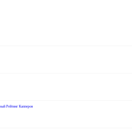
вый Рейтинг Капперов