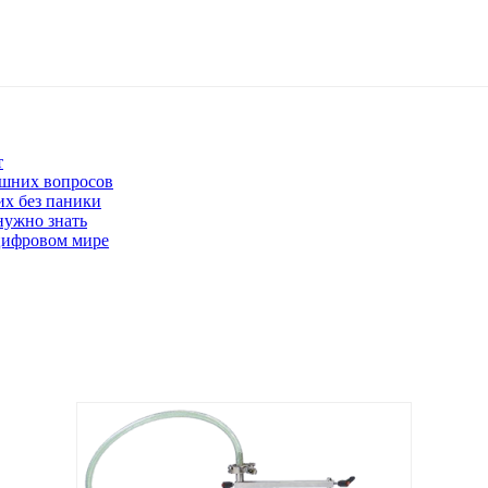
т
лишних вопросов
их без паники
нужно знать
цифровом мире