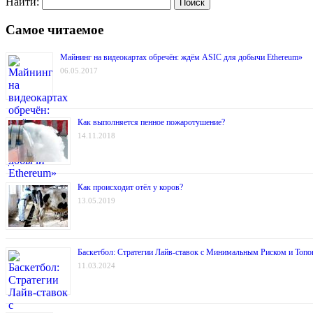
Найти:
Самое читаемое
Майнинг на видеокартах обречён: ждём ASIC для добычи Ethereum»
06.05.2017
Как выполняется пенное пожаротушение?
14.11.2018
Как происходит отёл у коров?
13.05.2019
Баскетбол: Стратегии Лайв-ставок с Минимальным Риском и Топо
11.03.2024